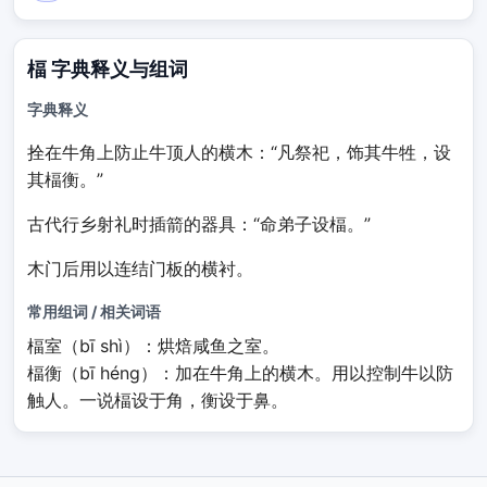
楅 字典释义与组词
字典释义
拴在牛角上防止牛顶人的横木
：“凡祭祀，饰其牛牲，设
其
楅
衡。”
古代行乡射礼时插箭的器具
：“命弟子设
楅
。”
木门后用以连结门板的横衬。
常用组词 / 相关词语
楅室（bī shì）：烘焙咸鱼之室。
楅衡（bī héng）：加在牛角上的横木。用以控制牛以防
触人。一说楅设于角，衡设于鼻。