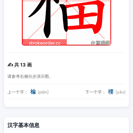
✍️ 共 13 画
请参考右侧分步演示图。
楄
楆
上一个字：
[piān]
下一个字：
[yāo]
汉字基本信息