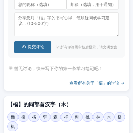
✍️ 提交评论
💡 所有评论需审核后显示，请文明发言
💬 暂无讨论，快来写下你的第一条学习笔记吧！
查看所有关于「楅」的讨论 →
【楅】的同部首汉字（木）
椭
柳
横
李
森
样
树
桃
林
木
桥
机