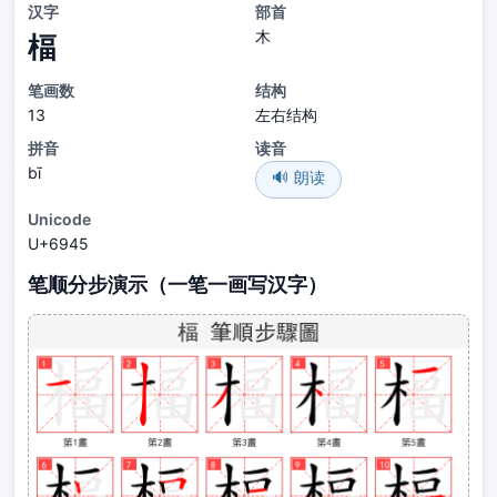
汉字
部首
木
楅
笔画数
结构
13
左右结构
拼音
读音
bī
🔊 朗读
Unicode
U+6945
笔顺分步演示（一笔一画写汉字）