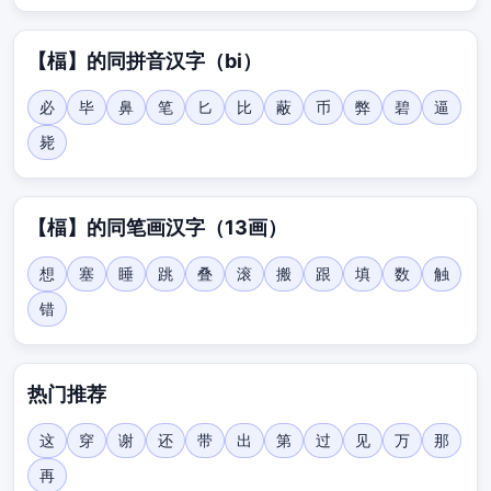
【楅】的同拼音汉字（bi）
必
毕
鼻
笔
匕
比
蔽
币
弊
碧
逼
毙
【楅】的同笔画汉字（13画）
想
塞
睡
跳
叠
滚
搬
跟
填
数
触
错
热门推荐
这
穿
谢
还
带
出
第
过
见
万
那
再