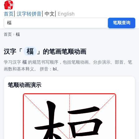
首页
|
汉字转拼音
|
中文
|
English
笔顺查询
首页
›
楅
楅
汉字「
」的笔画笔顺动画
学习汉字
楅
的规范书写顺序，包括笔顺动画、分步演示、部首、笔
画数和基本释义。 拼音：
bī
。
笔顺动画演示